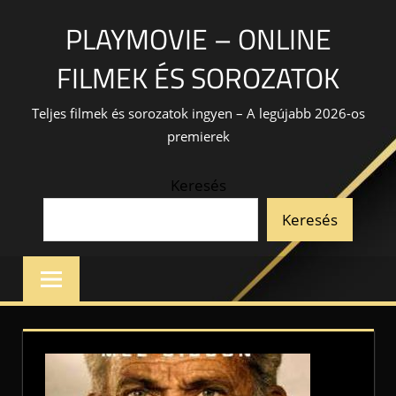
Skip
PLAYMOVIE – ONLINE
to
content
FILMEK ÉS SOROZATOK
Teljes filmek és sorozatok ingyen – A legújabb 2026-os
premierek
Keresés
Keresés