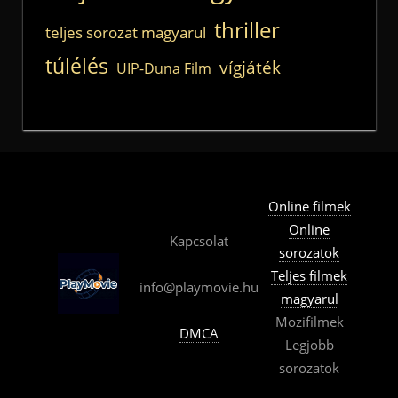
thriller
teljes sorozat magyarul
túlélés
vígjáték
UIP-Duna Film
Online filmek
Online
Kapcsolat
sorozatok
Teljes filmek
info@playmovie.hu
magyarul
Mozifilmek
DMCA
Legjobb
sorozatok