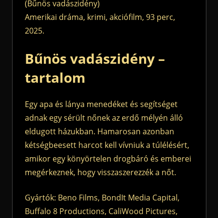
(Bűnös vadászidény)
Amerikai dráma, krimi, akciófilm, 93 perc,
2025.
Bűnös vadászidény –
tartalom
Egy apa és lánya menedéket és segítséget
adnak egy sérült nőnek az erdő mélyén álló
eldugott házukban. Hamarosan azonban
kétségbeesett harcot kell vívniuk a túlélésért,
amikor egy könyörtelen drogbáró és emberei
megérkeznek, hogy visszaszerezzék a nőt.
Gyártók: Beno Films, BondIt Media Capital,
Buffalo 8 Productions, CaliWood Pictures,