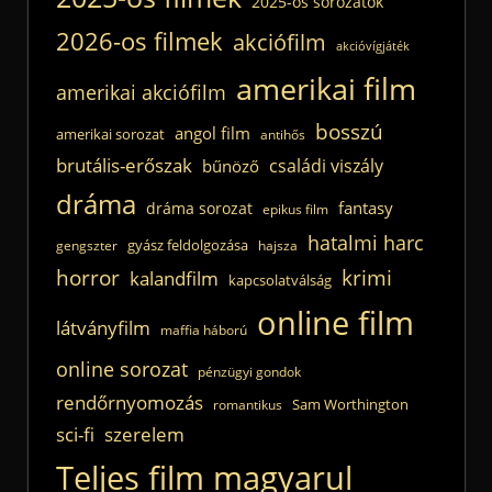
2025-ös sorozatok
2026-os filmek
akciófilm
akcióvígjáték
amerikai film
amerikai akciófilm
bosszú
angol film
amerikai sorozat
antihős
brutális-erőszak
családi viszály
bűnöző
dráma
fantasy
dráma sorozat
epikus film
hatalmi harc
gyász feldolgozása
gengszter
hajsza
horror
krimi
kalandfilm
kapcsolatválság
online film
látványfilm
maffia háború
online sorozat
pénzügyi gondok
rendőrnyomozás
Sam Worthington
romantikus
sci-fi
szerelem
Teljes film magyarul