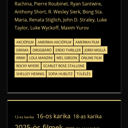
Rachina, Pierre Roubinet, Ryan Santwire,
Anthony Short, R. Wesley Sierk, Bong Sta.
Maria, Renata Stiglich, John D. Straley, Luke
Taylor, Luke Wyckoff, Maxim Yurov
AKCIÓFILM
AMERIKAI AKCIÓFILM
AMERIKAI FILM
DRÁMA
DROGBÁRÓ
ERDEI THRILLER
JORDI MOLLÀ
KRIMI
LOLA MANZINI
MEL GIBSON
ONLINE FILM
ROCKY MYERS
SCARLET ROSE STALLONE
SHELLEY HENNIG
SOFIA HUBLITZ
TÚLÉLÉS
16-os karika
18-as karika
12-es karika
2025-ös filmek