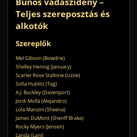
Bűnös vadászidény –
Teljes szereposztás és
alkotók
Szereplők
Mel Gibson (Bowdrie)
Shelley Hennig (January)
Scarlet Rose Stallone (Lizzie)
Sofia Hublitz (Tag)
A.J. Buckley (Davenport)
Jordi Mollà (Alejandro)
Lola Manzini (Sheena)
James DuMont (Sheriff Brake)
Rocky Myers (Jensen)
Landa (Lani)