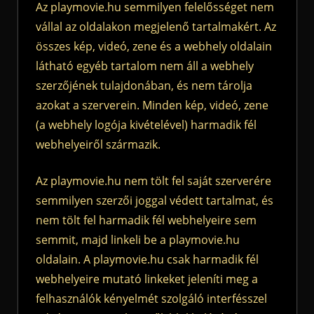
Az playmovie.hu semmilyen felelősséget nem
vállal az oldalakon megjelenő tartalmakért. Az
összes kép, videó, zene és a webhely oldalain
látható egyéb tartalom nem áll a webhely
szerzőjének tulajdonában, és nem tárolja
azokat a szerverein. Minden kép, videó, zene
(a webhely logója kivételével) harmadik fél
webhelyeiről származik.
Az playmovie.hu nem tölt fel saját szerverére
semmilyen szerzői joggal védett tartalmat, és
nem tölt fel harmadik fél webhelyeire sem
semmit, majd linkeli be a playmovie.hu
oldalain. A playmovie.hu csak harmadik fél
webhelyeire mutató linkeket jeleníti meg a
felhasználók kényelmét szolgáló interfésszel