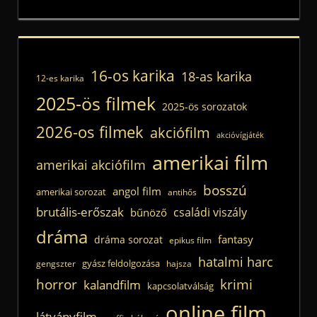
16-os karika
18-as karika
12-es karika
2025-ös filmek
2025-ös sorozatok
2026-os filmek
akciófilm
akcióvígjáték
amerikai film
amerikai akciófilm
bosszú
angol film
amerikai sorozat
antihős
brutális-erőszak
családi viszály
bűnöző
dráma
fantasy
dráma sorozat
epikus film
hatalmi harc
gyász feldolgozása
gengszter
hajsza
horror
krimi
kalandfilm
kapcsolatválság
online film
látványfilm