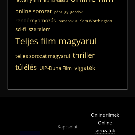
maffia háború
online sorozat
pénzügyi gondok
rendőrnyomozás
Sam Worthington
romantikus
sci-fi
szerelem
Teljes film magyarul
thriller
teljes sorozat magyarul
túlélés
vígjáték
UIP-Duna Film
Online filmek
Online
Kapcsolat
sorozatok