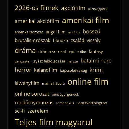
2026-os filmek
akciófilm
akcióvígjáték
amerikai film
amerikai akciófilm
bosszú
angol film
amerikai sorozat
antihős
brutális-erőszak
családi viszály
bűnöző
dráma
fantasy
dráma sorozat
epikus film
hatalmi harc
gyász feldolgozása
gengszter
hajsza
horror
krimi
kalandfilm
kapcsolatválság
online film
látványfilm
maffia háború
online sorozat
pénzügyi gondok
rendőrnyomozás
Sam Worthington
romantikus
sci-fi
szerelem
Teljes film magyarul