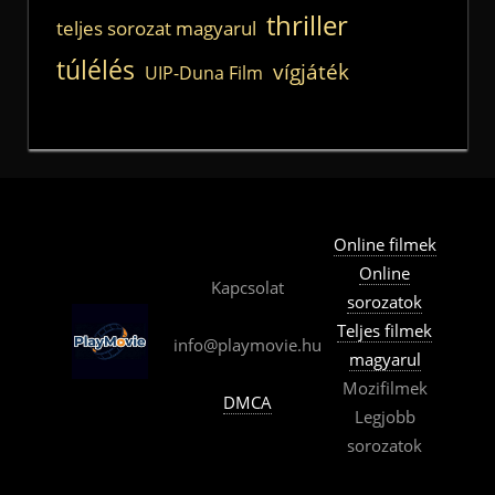
thriller
teljes sorozat magyarul
túlélés
vígjáték
UIP-Duna Film
Online filmek
Online
Kapcsolat
sorozatok
Teljes filmek
info@playmovie.hu
magyarul
Mozifilmek
DMCA
Legjobb
sorozatok