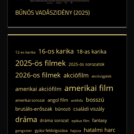
BŰNÖS VADÁSZIDÉNY (2025)
16-os karika
18-as karika
12-es karika
2025-ös filmek
2025-ös sorozatok
2026-os filmek
akciófilm
akcióvígjáték
amerikai film
amerikai akciófilm
bosszú
angol film
amerikai sorozat
antihős
brutális-erőszak
családi viszály
bűnöző
dráma
fantasy
dráma sorozat
epikus film
hatalmi harc
gyász feldolgozása
gengszter
hajsza