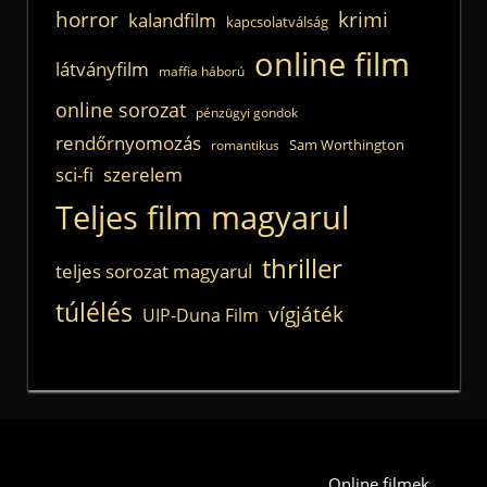
horror
krimi
kalandfilm
kapcsolatválság
online film
látványfilm
maffia háború
online sorozat
pénzügyi gondok
rendőrnyomozás
Sam Worthington
romantikus
sci-fi
szerelem
Teljes film magyarul
thriller
teljes sorozat magyarul
túlélés
vígjáték
UIP-Duna Film
Online filmek