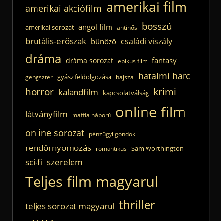
amerikai film
amerikai akciófilm
bosszú
angol film
amerikai sorozat
antihős
brutális-erőszak
családi viszály
bűnöző
dráma
fantasy
dráma sorozat
epikus film
hatalmi harc
gyász feldolgozása
gengszter
hajsza
horror
krimi
kalandfilm
kapcsolatválság
online film
látványfilm
maffia háború
online sorozat
pénzügyi gondok
rendőrnyomozás
Sam Worthington
romantikus
sci-fi
szerelem
Teljes film magyarul
thriller
teljes sorozat magyarul