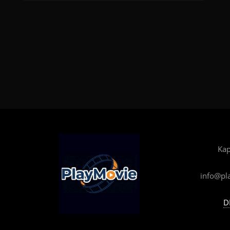
Kap
info@pl
D