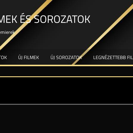
LMEK ÉS SOROZATOK
remierek
TOK
ÚJ FILMEK
ÚJ SOROZATOK
LEGNÉZETTEBB FI