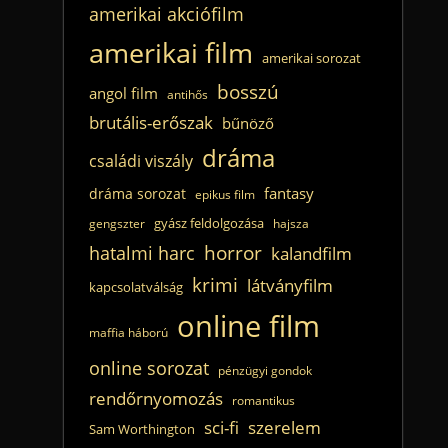
amerikai akciófilm
amerikai film
amerikai sorozat
bosszú
angol film
antihős
brutális-erőszak
bűnöző
dráma
családi viszály
fantasy
dráma sorozat
epikus film
gyász feldolgozása
gengszter
hajsza
horror
hatalmi harc
kalandfilm
krimi
látványfilm
kapcsolatválság
online film
maffia háború
online sorozat
pénzügyi gondok
rendőrnyomozás
romantikus
sci-fi
szerelem
Sam Worthington