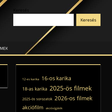
Keresés
Keresés
LMEK
16-os karika
12-es karika
2025-ös filmek
18-as karika
2026-os filmek
2025-ös sorozatok
akciófilm
akcióvígjáték