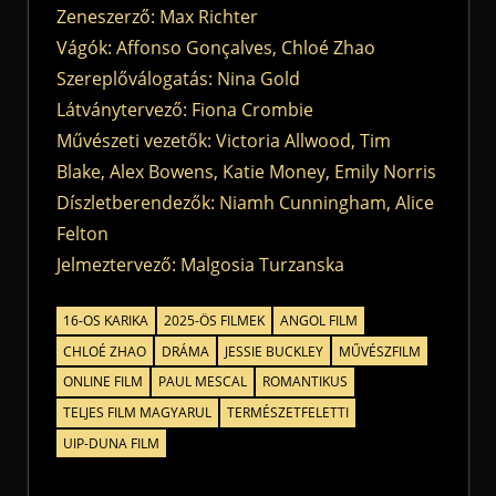
Zeneszerző: Max Richter
Vágók: Affonso Gonçalves, Chloé Zhao
Szereplőválogatás: Nina Gold
Látványtervező: Fiona Crombie
Művészeti vezetők: Victoria Allwood, Tim
Blake, Alex Bowens, Katie Money, Emily Norris
Díszletberendezők: Niamh Cunningham, Alice
Felton
Jelmeztervező: Malgosia Turzanska
16-OS KARIKA
2025-ÖS FILMEK
ANGOL FILM
CHLOÉ ZHAO
DRÁMA
JESSIE BUCKLEY
MŰVÉSZFILM
ONLINE FILM
PAUL MESCAL
ROMANTIKUS
TELJES FILM MAGYARUL
TERMÉSZETFELETTI
UIP-DUNA FILM