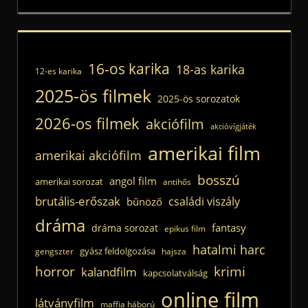
16-os karika
18-as karika
12-es karika
2025-ös filmek
2025-ös sorozatok
2026-os filmek
akciófilm
akcióvígjáték
amerikai film
amerikai akciófilm
bosszú
angol film
amerikai sorozat
antihős
brutális-erőszak
családi viszály
bűnöző
dráma
fantasy
dráma sorozat
epikus film
hatalmi harc
gyász feldolgozása
gengszter
hajsza
horror
krimi
kalandfilm
kapcsolatválság
online film
látványfilm
maffia háború