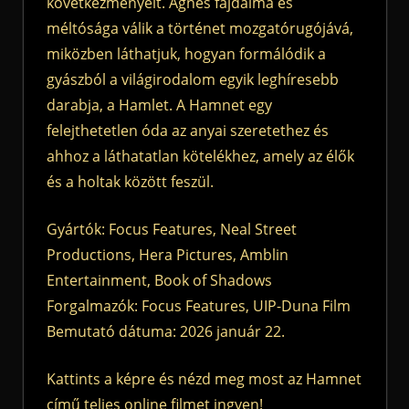
következményeit. Agnes fájdalma és
méltósága válik a történet mozgatórugójává,
miközben láthatjuk, hogyan formálódik a
gyászból a világirodalom egyik leghíresebb
darabja, a Hamlet. A Hamnet egy
felejthetetlen óda az anyai szeretethez és
ahhoz a láthatatlan kötelékhez, amely az élők
és a holtak között feszül.
Gyártók: Focus Features, Neal Street
Productions, Hera Pictures, Amblin
Entertainment, Book of Shadows
Forgalmazók: Focus Features, UIP-Duna Film
Bemutató dátuma: 2026 január 22.
Kattints a képre és nézd meg most az Hamnet
című teljes online filmet ingyen!