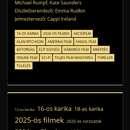
Michael Rumpf, Kate Saunders
Díszletberendező: Emma Rudkin
Jelmeztervező: Cappi Ireland
16-OS KARIKA
2026-OS FILMEK
AKCIÓFILM
ALAN RITCHSON
AMERIKAI FILM
ANGOL FILM
BÁTORSÁG
ELIT EGYSÉG
HÁBORÚS FILM
KIKÉPZÉS
ONLINE FILM
SCI-FI
TELJES FILM MAGYARUL
THRILLER
TÚLÉLÉS
16-os karika
18-as karika
12-es karika
2025-ös filmek
2025-ös sorozatok