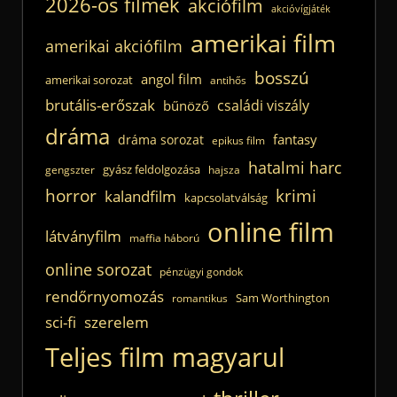
2026-os filmek
akciófilm
akcióvígjáték
amerikai film
amerikai akciófilm
bosszú
angol film
amerikai sorozat
antihős
brutális-erőszak
családi viszály
bűnöző
dráma
fantasy
dráma sorozat
epikus film
hatalmi harc
gyász feldolgozása
gengszter
hajsza
horror
krimi
kalandfilm
kapcsolatválság
online film
látványfilm
maffia háború
online sorozat
pénzügyi gondok
rendőrnyomozás
Sam Worthington
romantikus
sci-fi
szerelem
Teljes film magyarul