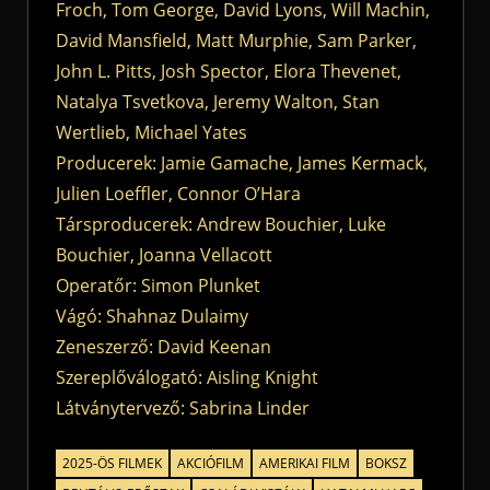
Froch, Tom George, David Lyons, Will Machin,
David Mansfield, Matt Murphie, Sam Parker,
John L. Pitts, Josh Spector, Elora Thevenet,
Natalya Tsvetkova, Jeremy Walton, Stan
Wertlieb, Michael Yates
Producerek: Jamie Gamache, James Kermack,
Julien Loeffler, Connor O’Hara
Társproducerek: Andrew Bouchier, Luke
Bouchier, Joanna Vellacott
Operatőr: Simon Plunket
Vágó: Shahnaz Dulaimy
Zeneszerző: David Keenan
Szereplőválogató: Aisling Knight
Látványtervező: Sabrina Linder
2025-ÖS FILMEK
AKCIÓFILM
AMERIKAI FILM
BOKSZ