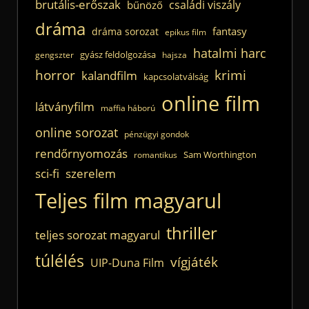
brutális-erőszak
családi viszály
bűnöző
dráma
fantasy
dráma sorozat
epikus film
hatalmi harc
gyász feldolgozása
gengszter
hajsza
horror
krimi
kalandfilm
kapcsolatválság
online film
látványfilm
maffia háború
online sorozat
pénzügyi gondok
rendőrnyomozás
Sam Worthington
romantikus
sci-fi
szerelem
Teljes film magyarul
thriller
teljes sorozat magyarul
túlélés
vígjáték
UIP-Duna Film