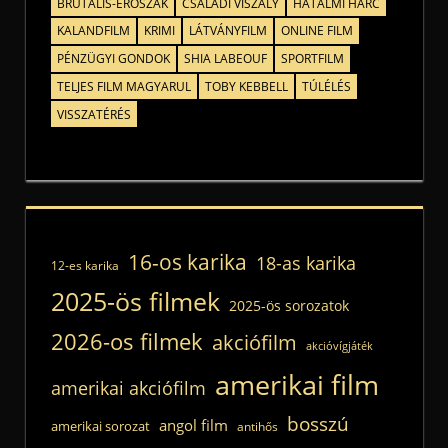
BRUTÁLIS-ERŐSZAK
CSALÁDI VISZÁLY
HATALMI HARC
KALANDFILM
KRIMI
LÁTVÁNYFILM
ONLINE FILM
PÉNZÜGYI GONDOK
SHIA LABEOUF
SPORTFILM
TELJES FILM MAGYARUL
TOBY KEBBELL
TÚLÉLÉS
VISSZATÉRÉS
16-os karika
18-as karika
12-es karika
2025-ös filmek
2025-ös sorozatok
2026-os filmek
akciófilm
akcióvígjáték
amerikai film
amerikai akciófilm
bosszú
angol film
amerikai sorozat
antihős