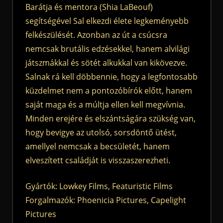
Barátja és mentora (Shia LaBeouf)
segítségével Sal elkezdi élete legkeményebb
felkészülését. Azonban az út a csúcsra
nemcsak brutális edzésekkel, hanem alvilági
játszmákkal és sötét alkukkal van kikövezve.
Salnak rá kell döbbennie, hogy a legfontosabb
küzdelmet nem a pontozóbírók előtt, hanem
saját maga és a múltja ellen kell megvívnia.
Minden erejére és elszántságára szükség van,
hogy bevigye az utolsó, sorsdöntő ütést,
amellyel nemcsak a becsületét, hanem
elveszített családját is visszaszerezheti.
Gyártók: Lowkey Films, Featuristic Films
Forgalmazók: Phoenicia Pictures, Capelight
Pictures