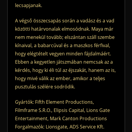
lecsapjanak.
A végső összecsapás során a vadász és a vad
közötti határvonalak elmosódnak. Maya már
nem menekül tovább; elszántan száll szembe
kínaival, a babarcúval és a maszkos férfival,
hogy elégtételt vegyen minden fájdalmáért.
Ebben a kegyetlen játszmában nemcsak az a
kérdés, hogy ki éli túl az éjszakát, hanem az is,
hogy mivé válik az ember, amikor a teljes
pusztulás szélére sodródik.
Gyártók: Fifth Element Productions,
Filmframe S.R.O., Elipsis Capital, Lions Gate
Entertainment, Mark Canton Productions
Forgalmazók: Lionsgate, ADS Service Kft.