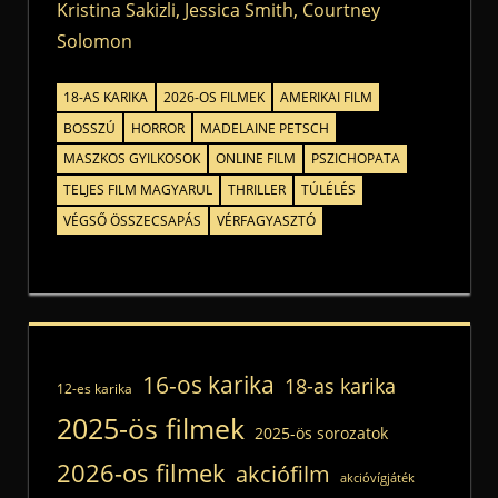
Kristina Sakizli, Jessica Smith, Courtney
Solomon
18-AS KARIKA
2026-OS FILMEK
AMERIKAI FILM
BOSSZÚ
HORROR
MADELAINE PETSCH
MASZKOS GYILKOSOK
ONLINE FILM
PSZICHOPATA
TELJES FILM MAGYARUL
THRILLER
TÚLÉLÉS
VÉGSŐ ÖSSZECSAPÁS
VÉRFAGYASZTÓ
16-os karika
18-as karika
12-es karika
2025-ös filmek
2025-ös sorozatok
2026-os filmek
akciófilm
akcióvígjáték