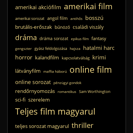
amerikai film
amerikai akciófilm
bosszú
angol film
amerikai sorozat
antihős
brutális-erőszak
családi viszály
bűnöző
dráma
fantasy
dráma sorozat
epikus film
hatalmi harc
gyász feldolgozása
gengszter
hajsza
horror
krimi
kalandfilm
kapcsolatválság
online film
látványfilm
maffia háború
online sorozat
pénzügyi gondok
rendőrnyomozás
Sam Worthington
romantikus
sci-fi
szerelem
Teljes film magyarul
thriller
teljes sorozat magyarul