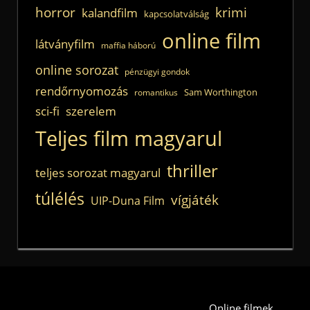
horror
krimi
kalandfilm
kapcsolatválság
online film
látványfilm
maffia háború
online sorozat
pénzügyi gondok
rendőrnyomozás
Sam Worthington
romantikus
sci-fi
szerelem
Teljes film magyarul
thriller
teljes sorozat magyarul
túlélés
vígjáték
UIP-Duna Film
Online filmek