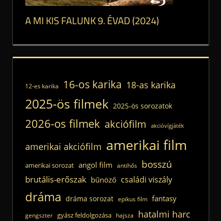
A MI KIS FALUNK 9. ÉVAD (2024)
16-os karika
18-as karika
12-es karika
2025-ös filmek
2025-ös sorozatok
2026-os filmek
akciófilm
akcióvígjáték
amerikai film
amerikai akciófilm
bosszú
angol film
amerikai sorozat
antihős
brutális-erőszak
családi viszály
bűnöző
dráma
fantasy
dráma sorozat
epikus film
hatalmi harc
gyász feldolgozása
gengszter
hajsza