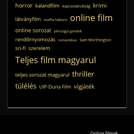
horror
krimi
kalandfilm
kapcsolatválság
online film
látványfilm
maffia háború
online sorozat
pénzügyi gondok
rendőrnyomozás
Sam Worthington
romantikus
sci-fi
szerelem
Teljes film magyarul
thriller
teljes sorozat magyarul
túlélés
vígjáték
UIP-Duna Film
Online filmek