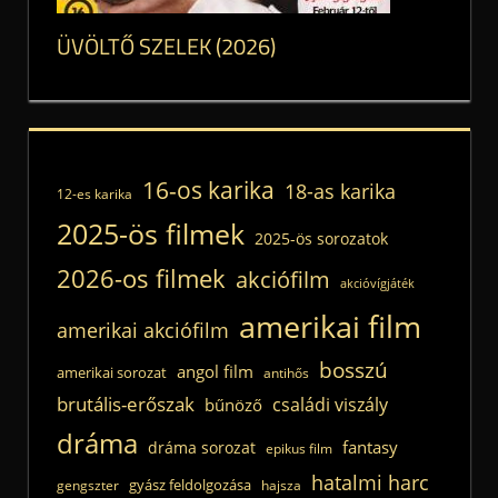
ÜVÖLTŐ SZELEK (2026)
16-os karika
18-as karika
12-es karika
2025-ös filmek
2025-ös sorozatok
2026-os filmek
akciófilm
akcióvígjáték
amerikai film
amerikai akciófilm
bosszú
angol film
amerikai sorozat
antihős
brutális-erőszak
családi viszály
bűnöző
dráma
fantasy
dráma sorozat
epikus film
hatalmi harc
gyász feldolgozása
gengszter
hajsza