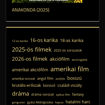
ANAKONDA (2025)
16-os karika
18-as karika
12-es karika
2025-ös filmek
2025-ös sorozatok
2026-os filmek
akciófilm
akcióvígjáték
amerikai film
amerikai akciófilm
bosszú
angol film
amerikai sorozat
antihős
brutális-erőszak
családi viszály
bűnöző
dráma
fantasy
dráma sorozat
epikus film
hatalmi harc
gyász feldolgozása
gengszter
hajsza