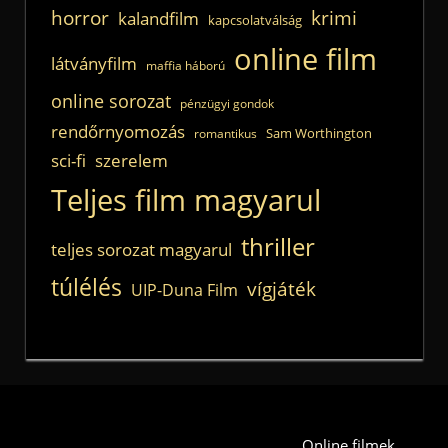
horror
krimi
kalandfilm
kapcsolatválság
online film
látványfilm
maffia háború
online sorozat
pénzügyi gondok
rendőrnyomozás
Sam Worthington
romantikus
sci-fi
szerelem
Teljes film magyarul
thriller
teljes sorozat magyarul
túlélés
vígjáték
UIP-Duna Film
Online filmek