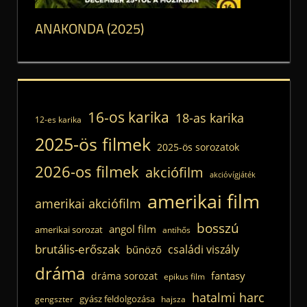
ANAKONDA (2025)
16-os karika
18-as karika
12-es karika
2025-ös filmek
2025-ös sorozatok
2026-os filmek
akciófilm
akcióvígjáték
amerikai film
amerikai akciófilm
bosszú
angol film
amerikai sorozat
antihős
brutális-erőszak
családi viszály
bűnöző
dráma
fantasy
dráma sorozat
epikus film
hatalmi harc
gyász feldolgozása
gengszter
hajsza