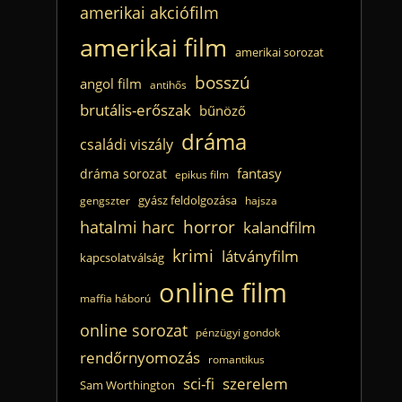
amerikai akciófilm
amerikai film
amerikai sorozat
bosszú
angol film
antihős
brutális-erőszak
bűnöző
dráma
családi viszály
fantasy
dráma sorozat
epikus film
gyász feldolgozása
gengszter
hajsza
horror
hatalmi harc
kalandfilm
krimi
látványfilm
kapcsolatválság
online film
maffia háború
online sorozat
pénzügyi gondok
rendőrnyomozás
romantikus
sci-fi
szerelem
Sam Worthington