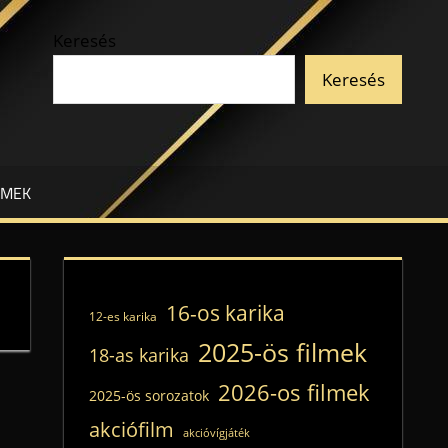
Keresés
Keresés
LMEK
16-os karika
12-es karika
2025-ös filmek
18-as karika
2026-os filmek
2025-ös sorozatok
akciófilm
akcióvígjáték