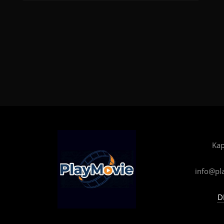
Kap
info@pl
D