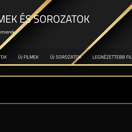
LMEK ÉS SOROZATOK
remierek
TOK
ÚJ FILMEK
ÚJ SOROZATOK
LEGNÉZETTEBB FI