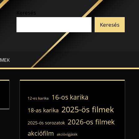
Keresés
Keresés
LMEK
16-os karika
12-es karika
2025-ös filmek
18-as karika
2026-os filmek
2025-ös sorozatok
akciófilm
akcióvígjáték