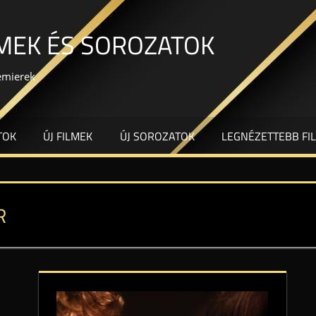
LMEK ÉS SOROZATOK
remierek
TOK
ÚJ FILMEK
ÚJ SOROZATOK
LEGNÉZETTEBB FI
R