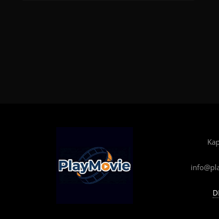
Kap
info@pl
D