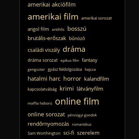
amerikai akciófilm
amerikai film
amerikai sorozat
bosszú
angol film
antihős
brutális-erőszak
bűnöző
dráma
családi viszály
fantasy
dráma sorozat
epikus film
gyász feldolgozása
gengszter
hajsza
horror
hatalmi harc
kalandfilm
krimi
látványfilm
kapcsolatválság
online film
maffia háború
online sorozat
pénzügyi gondok
rendőrnyomozás
romantikus
sci-fi
szerelem
Sam Worthington