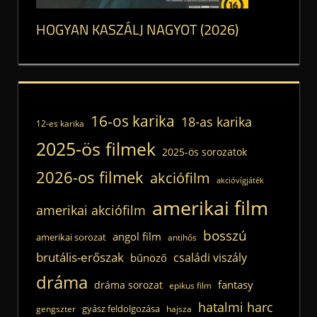
HOGYAN KASZÁLJ NAGYOT (2026)
16-os karika
18-as karika
12-es karika
2025-ös filmek
2025-ös sorozatok
2026-os filmek
akciófilm
akcióvígjáték
amerikai film
amerikai akciófilm
bosszú
angol film
amerikai sorozat
antihős
brutális-erőszak
családi viszály
bűnöző
dráma
fantasy
dráma sorozat
epikus film
hatalmi harc
gyász feldolgozása
gengszter
hajsza