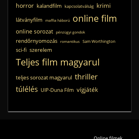
horror
krimi
kalandfilm
kapcsolatválság
online film
látványfilm
maffia háború
online sorozat
pénzügyi gondok
rendőrnyomozás
Sam Worthington
romantikus
sci-fi
szerelem
Teljes film magyarul
thriller
teljes sorozat magyarul
túlélés
vígjáték
UIP-Duna Film
Online filmek