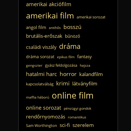
amerikai akciófilm
amerikai film
amerikai sorozat
bosszú
angol film
antihős
brutális-erőszak
bűnöző
dráma
családi viszály
fantasy
dráma sorozat
epikus film
gyász feldolgozása
gengszter
hajsza
horror
hatalmi harc
kalandfilm
krimi
látványfilm
kapcsolatválság
online film
maffia háború
online sorozat
pénzügyi gondok
rendőrnyomozás
romantikus
sci-fi
szerelem
Sam Worthington