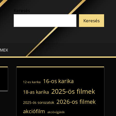
Keresés
Keresés
LMEK
16-os karika
12-es karika
2025-ös filmek
18-as karika
2026-os filmek
2025-ös sorozatok
akciófilm
akcióvígjáték