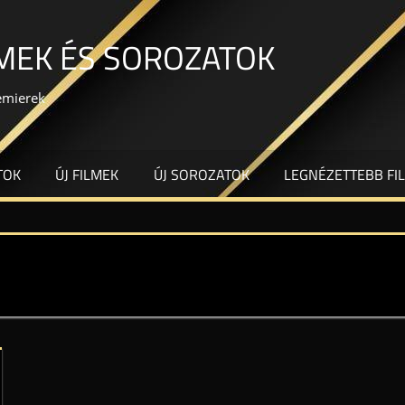
LMEK ÉS SOROZATOK
remierek
TOK
ÚJ FILMEK
ÚJ SOROZATOK
LEGNÉZETTEBB FI