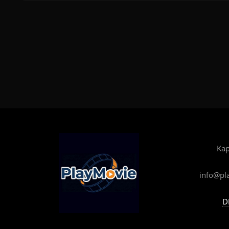
Kap
info@pl
D