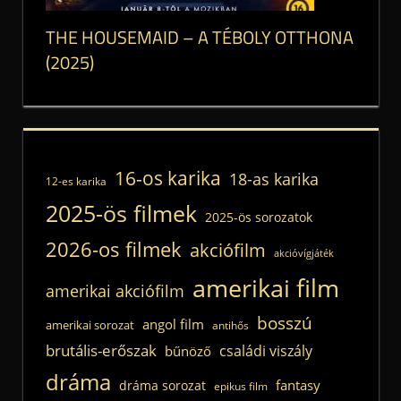
THE HOUSEMAID – A TÉBOLY OTTHONA
(2025)
16-os karika
18-as karika
12-es karika
2025-ös filmek
2025-ös sorozatok
2026-os filmek
akciófilm
akcióvígjáték
amerikai film
amerikai akciófilm
bosszú
angol film
amerikai sorozat
antihős
brutális-erőszak
családi viszály
bűnöző
dráma
fantasy
dráma sorozat
epikus film