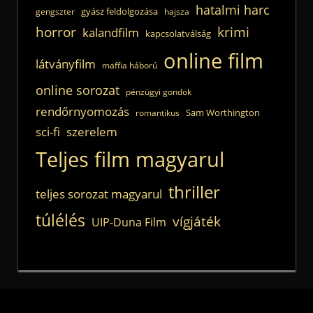
hatalmi harc
gyász feldolgozása
gengszter
hajsza
horror
krimi
kalandfilm
kapcsolatválság
online film
látványfilm
maffia háború
online sorozat
pénzügyi gondok
rendőrnyomozás
Sam Worthington
romantikus
sci-fi
szerelem
Teljes film magyarul
thriller
teljes sorozat magyarul
túlélés
vígjáték
UIP-Duna Film