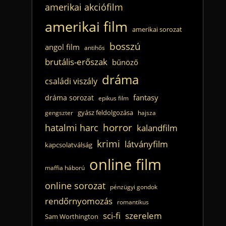
amerikai akciófilm
amerikai film
amerikai sorozat
bosszú
angol film
antihős
brutális-erőszak
bűnöző
dráma
családi viszály
fantasy
dráma sorozat
epikus film
gyász feldolgozása
gengszter
hajsza
horror
hatalmi harc
kalandfilm
krimi
látványfilm
kapcsolatválság
online film
maffia háború
online sorozat
pénzügyi gondok
rendőrnyomozás
romantikus
sci-fi
szerelem
Sam Worthington