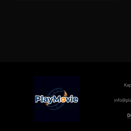
Kap
info@pl
D