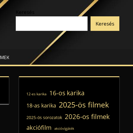
Keresés
Keresés
LMEK
16-os karika
12-es karika
2025-ös filmek
18-as karika
2026-os filmek
2025-ös sorozatok
akciófilm
akcióvígjáték