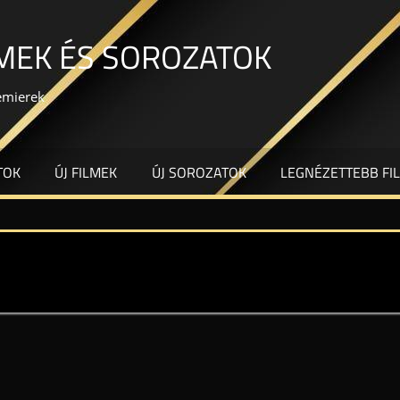
LMEK ÉS SOROZATOK
remierek
TOK
ÚJ FILMEK
ÚJ SOROZATOK
LEGNÉZETTEBB FI