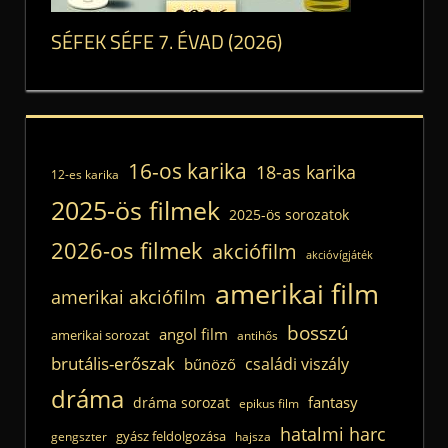
SÉFEK SÉFE 7. ÉVAD (2026)
16-os karika
18-as karika
12-es karika
2025-ös filmek
2025-ös sorozatok
2026-os filmek
akciófilm
akcióvígjáték
amerikai film
amerikai akciófilm
bosszú
angol film
amerikai sorozat
antihős
brutális-erőszak
családi viszály
bűnöző
dráma
fantasy
dráma sorozat
epikus film
hatalmi harc
gyász feldolgozása
gengszter
hajsza