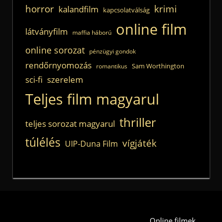
horror
krimi
kalandfilm
kapcsolatválság
online film
látványfilm
maffia háború
online sorozat
pénzügyi gondok
rendőrnyomozás
Sam Worthington
romantikus
sci-fi
szerelem
Teljes film magyarul
thriller
teljes sorozat magyarul
túlélés
vígjáték
UIP-Duna Film
Online filmek