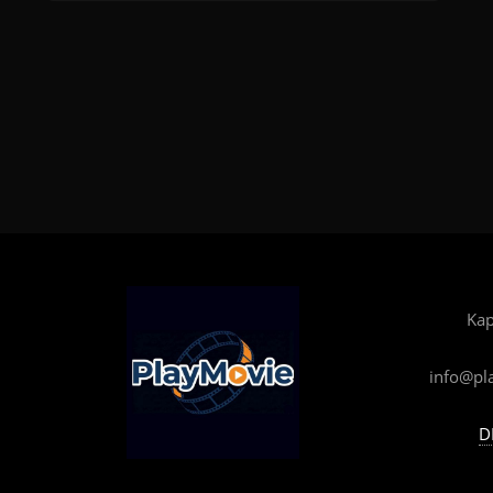
Kap
info@pl
D