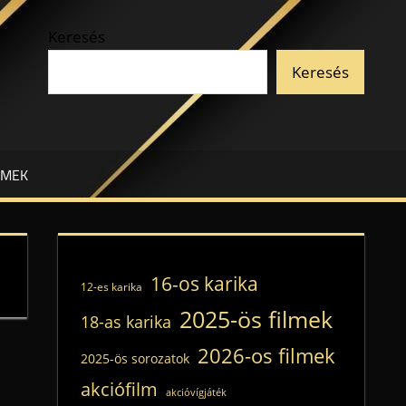
Keresés
Keresés
LMEK
16-os karika
12-es karika
2025-ös filmek
18-as karika
2026-os filmek
2025-ös sorozatok
akciófilm
akcióvígjáték