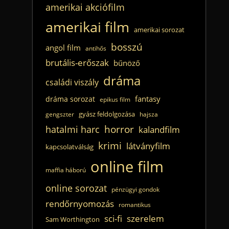
amerikai akciófilm
amerikai film
amerikai sorozat
bosszú
angol film
antihős
brutális-erőszak
bűnöző
dráma
családi viszály
fantasy
dráma sorozat
epikus film
gyász feldolgozása
gengszter
hajsza
horror
hatalmi harc
kalandfilm
krimi
látványfilm
kapcsolatválság
online film
maffia háború
online sorozat
pénzügyi gondok
rendőrnyomozás
romantikus
sci-fi
szerelem
Sam Worthington