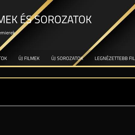
LMEK ÉS SOROZATOK
remierek
TOK
ÚJ FILMEK
ÚJ SOROZATOK
LEGNÉZETTEBB FI