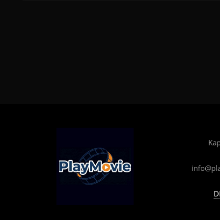
Kap
info@pl
D