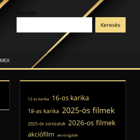
Keresés
Keresés
LMEK
16-os karika
12-es karika
2025-ös filmek
18-as karika
2026-os filmek
2025-ös sorozatok
akciófilm
akcióvígjáték