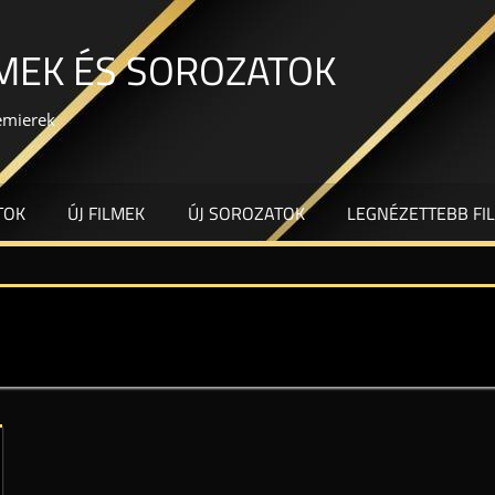
LMEK ÉS SOROZATOK
remierek
TOK
ÚJ FILMEK
ÚJ SOROZATOK
LEGNÉZETTEBB FI