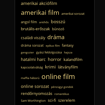
amerikai akciófilm
amerikai film
amerikai sorozat
bosszú
angol film
antihős
brutális-erőszak
bűnöző
dráma
családi viszály
fantasy
dráma sorozat
epikus film
gyász feldolgozása
gengszter
hajsza
horror
hatalmi harc
kalandfilm
krimi
látványfilm
kapcsolatválság
online film
maffia háború
online sorozat
pénzügyi gondok
rendőrnyomozás
romantikus
sci-fi
szerelem
Sam Worthington