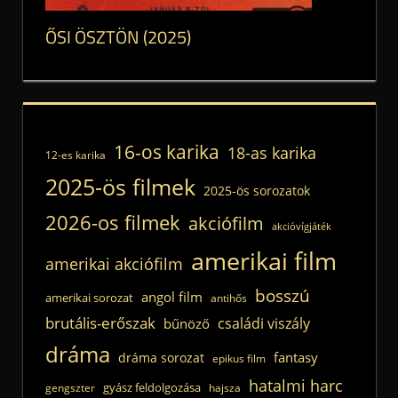
ŐSI ÖSZTÖN (2025)
16-os karika
18-as karika
12-es karika
2025-ös filmek
2025-ös sorozatok
2026-os filmek
akciófilm
akcióvígjáték
amerikai film
amerikai akciófilm
bosszú
angol film
amerikai sorozat
antihős
brutális-erőszak
családi viszály
bűnöző
dráma
fantasy
dráma sorozat
epikus film
hatalmi harc
gyász feldolgozása
gengszter
hajsza