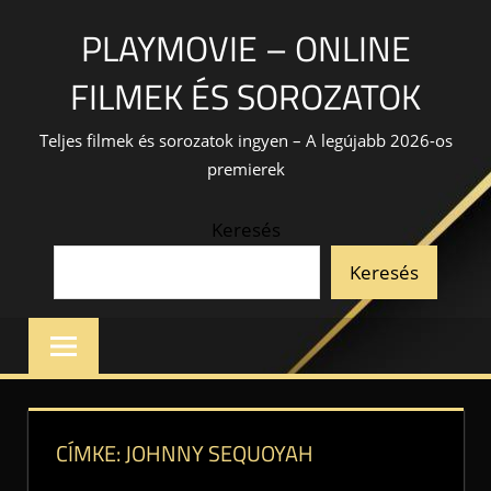
Skip
PLAYMOVIE – ONLINE
to
content
FILMEK ÉS SOROZATOK
Teljes filmek és sorozatok ingyen – A legújabb 2026-os
premierek
Keresés
Keresés
CÍMKE:
JOHNNY SEQUOYAH