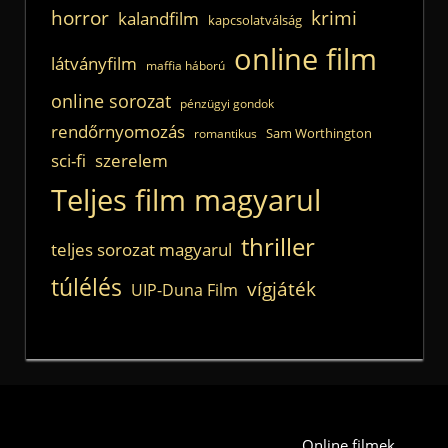
horror
krimi
kalandfilm
kapcsolatválság
online film
látványfilm
maffia háború
online sorozat
pénzügyi gondok
rendőrnyomozás
Sam Worthington
romantikus
sci-fi
szerelem
Teljes film magyarul
thriller
teljes sorozat magyarul
túlélés
vígjáték
UIP-Duna Film
Online filmek