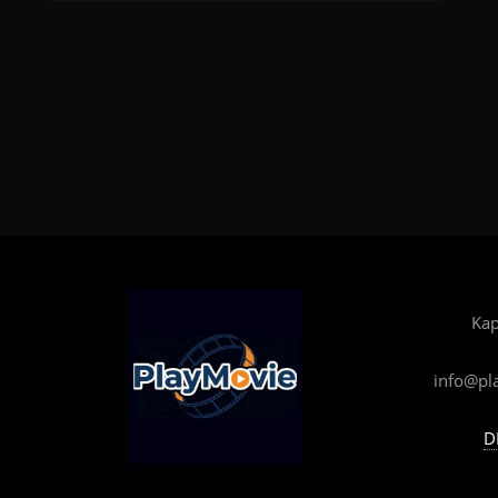
Kap
info@pl
D