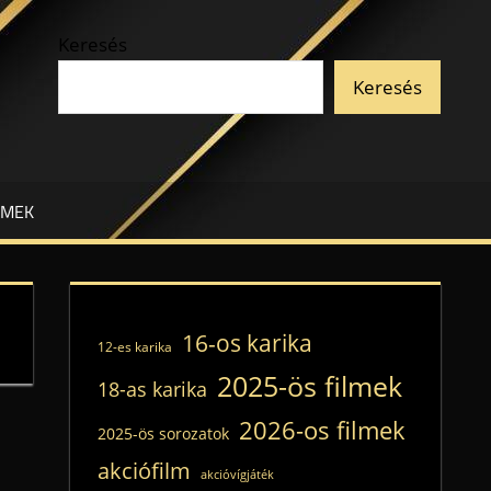
Keresés
Keresés
LMEK
16-os karika
12-es karika
2025-ös filmek
18-as karika
2026-os filmek
2025-ös sorozatok
akciófilm
akcióvígjáték