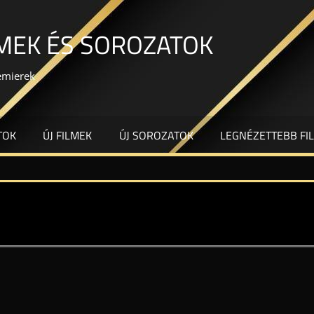
LMEK ÉS SOROZATOK
remierek
TOK
ÚJ FILMEK
ÚJ SOROZATOK
LEGNÉZETTEBB FI