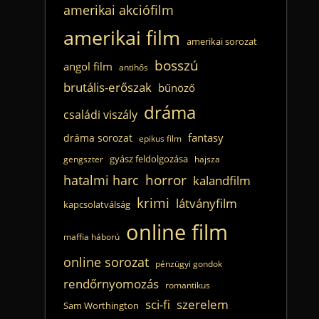
amerikai akciófilm
amerikai film
amerikai sorozat
bosszú
angol film
antihős
brutális-erőszak
bűnöző
dráma
családi viszály
fantasy
dráma sorozat
epikus film
gyász feldolgozása
gengszter
hajsza
horror
hatalmi harc
kalandfilm
krimi
látványfilm
kapcsolatválság
online film
maffia háború
online sorozat
pénzügyi gondok
rendőrnyomozás
romantikus
sci-fi
szerelem
Sam Worthington