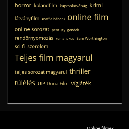
horror
krimi
kalandfilm
kapcsolatválság
online film
látványfilm
maffia háború
online sorozat
pénzügyi gondok
rendőrnyomozás
Sam Worthington
romantikus
sci-fi
szerelem
Teljes film magyarul
thriller
teljes sorozat magyarul
túlélés
vígjáték
UIP-Duna Film
Online filmek