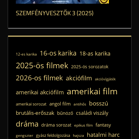
SZEMFÉNYVESZTŐK 3 (2025)
16-os karika
18-as karika
12-es karika
2025-ös filmek
2025-ös sorozatok
2026-os filmek
akciófilm
akcióvígjáték
amerikai film
amerikai akciófilm
bosszú
angol film
amerikai sorozat
antihős
brutális-erőszak
családi viszály
bűnöző
dráma
fantasy
dráma sorozat
epikus film
hatalmi harc
gyász feldolgozása
gengszter
hajsza