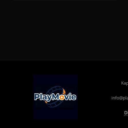
Kap
info@pl
D