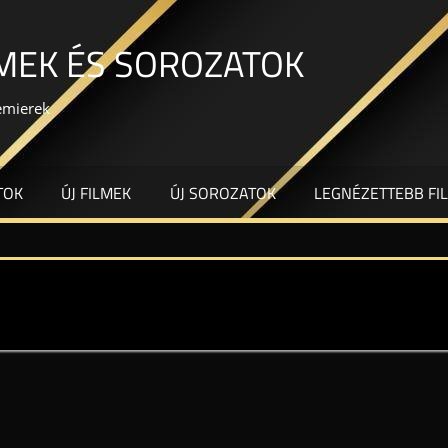
LMEK ÉS SOROZATOK
remierek
TOK
ÚJ FILMEK
ÚJ SOROZATOK
LEGNÉZETTEBB FI