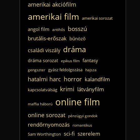
amerikai akciófilm
amerikai film
amerikai sorozat
bosszú
angol film
antihős
brutális-erőszak
bűnöző
dráma
családi viszály
fantasy
dráma sorozat
epikus film
gyász feldolgozása
gengszter
hajsza
horror
hatalmi harc
kalandfilm
krimi
látványfilm
kapcsolatválság
online film
maffia háború
online sorozat
pénzügyi gondok
rendőrnyomozás
romantikus
sci-fi
szerelem
Sam Worthington