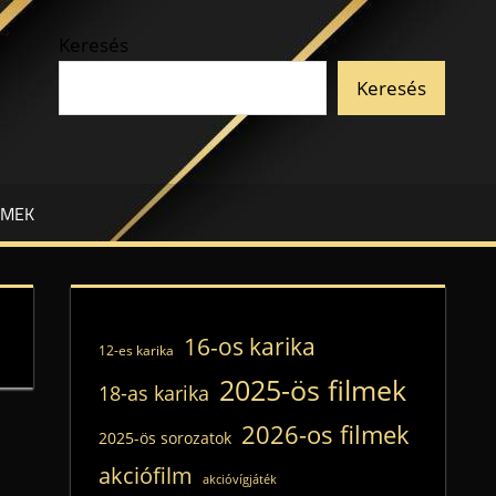
Keresés
Keresés
LMEK
16-os karika
12-es karika
2025-ös filmek
18-as karika
2026-os filmek
2025-ös sorozatok
akciófilm
akcióvígjáték