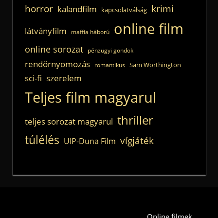
horror
krimi
kalandfilm
kapcsolatválság
online film
látványfilm
maffia háború
online sorozat
pénzügyi gondok
rendőrnyomozás
Sam Worthington
romantikus
sci-fi
szerelem
Teljes film magyarul
thriller
teljes sorozat magyarul
túlélés
vígjáték
UIP-Duna Film
Online filmek