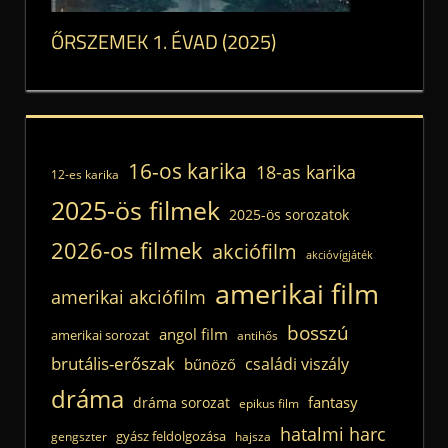
ŐRSZEMEK 1. ÉVAD (2025)
16-os karika
18-as karika
12-es karika
2025-ös filmek
2025-ös sorozatok
2026-os filmek
akciófilm
akcióvígjáték
amerikai film
amerikai akciófilm
bosszú
angol film
amerikai sorozat
antihős
brutális-erőszak
családi viszály
bűnöző
dráma
fantasy
dráma sorozat
epikus film
hatalmi harc
gyász feldolgozása
gengszter
hajsza