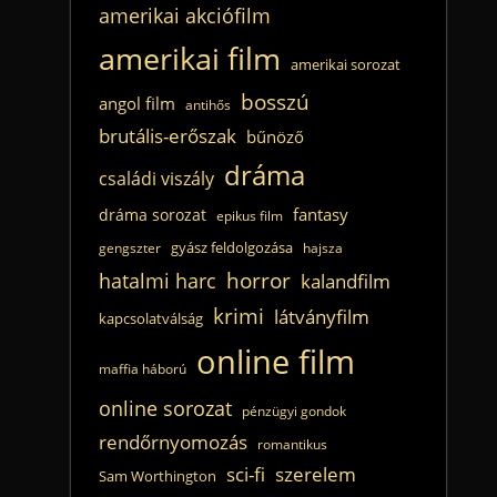
amerikai akciófilm
amerikai film
amerikai sorozat
bosszú
angol film
antihős
brutális-erőszak
bűnöző
dráma
családi viszály
fantasy
dráma sorozat
epikus film
gyász feldolgozása
gengszter
hajsza
horror
hatalmi harc
kalandfilm
krimi
látványfilm
kapcsolatválság
online film
maffia háború
online sorozat
pénzügyi gondok
rendőrnyomozás
romantikus
sci-fi
szerelem
Sam Worthington