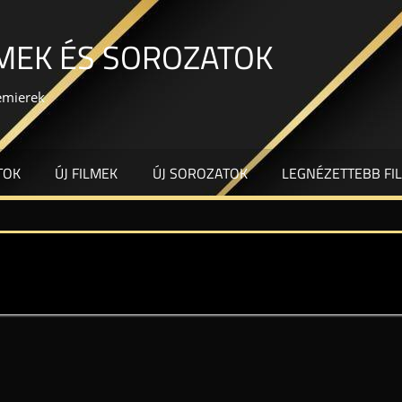
LMEK ÉS SOROZATOK
remierek
TOK
ÚJ FILMEK
ÚJ SOROZATOK
LEGNÉZETTEBB FI