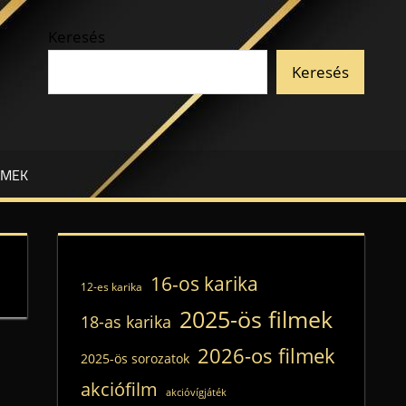
Keresés
Keresés
LMEK
16-os karika
12-es karika
2025-ös filmek
18-as karika
2026-os filmek
2025-ös sorozatok
akciófilm
akcióvígjáték