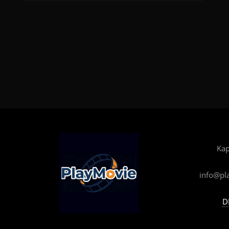
Kap
info@pl
D