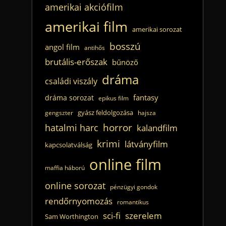
amerikai akciófilm
amerikai film
amerikai sorozat
bosszú
angol film
antihős
brutális-erőszak
bűnöző
dráma
családi viszály
fantasy
dráma sorozat
epikus film
gyász feldolgozása
gengszter
hajsza
horror
hatalmi harc
kalandfilm
krimi
látványfilm
kapcsolatválság
online film
maffia háború
online sorozat
pénzügyi gondok
rendőrnyomozás
romantikus
sci-fi
szerelem
Sam Worthington