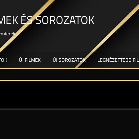
LMEK ÉS SOROZATOK
remierek
TOK
ÚJ FILMEK
ÚJ SOROZATOK
LEGNÉZETTEBB FI