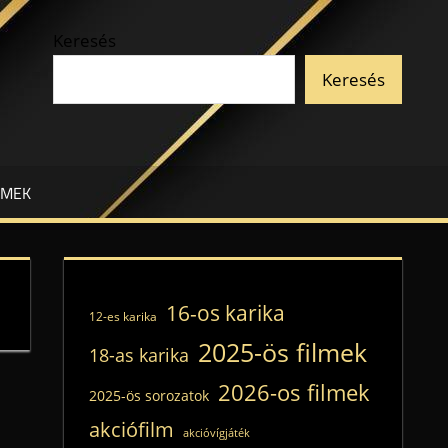
Keresés
Keresés
LMEK
16-os karika
12-es karika
2025-ös filmek
18-as karika
2026-os filmek
2025-ös sorozatok
akciófilm
akcióvígjáték