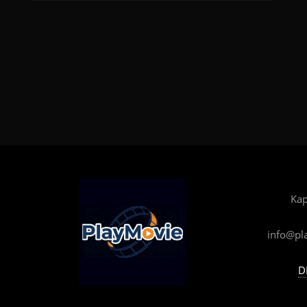
Kap
info@pl
D