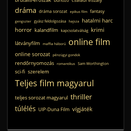
családi viszály
bűnöző
dráma
fantasy
dráma sorozat
epikus film
hatalmi harc
gyász feldolgozása
gengszter
hajsza
horror
krimi
kalandfilm
kapcsolatválság
online film
látványfilm
maffia háború
online sorozat
pénzügyi gondok
rendőrnyomozás
Sam Worthington
romantikus
sci-fi
szerelem
Teljes film magyarul
thriller
teljes sorozat magyarul
túlélés
vígjáték
UIP-Duna Film