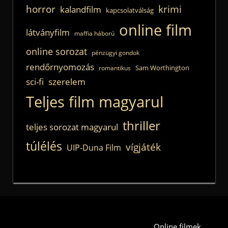
horror
krimi
kalandfilm
kapcsolatválság
online film
látványfilm
maffia háború
online sorozat
pénzügyi gondok
rendőrnyomozás
Sam Worthington
romantikus
sci-fi
szerelem
Teljes film magyarul
thriller
teljes sorozat magyarul
túlélés
vígjáték
UIP-Duna Film
Online filmek