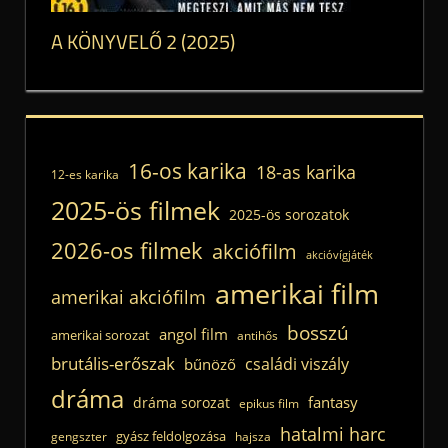
A KÖNYVELŐ 2 (2025)
16-os karika
18-as karika
12-es karika
2025-ös filmek
2025-ös sorozatok
2026-os filmek
akciófilm
akcióvígjáték
amerikai film
amerikai akciófilm
bosszú
angol film
amerikai sorozat
antihős
brutális-erőszak
családi viszály
bűnöző
dráma
fantasy
dráma sorozat
epikus film
hatalmi harc
gyász feldolgozása
gengszter
hajsza