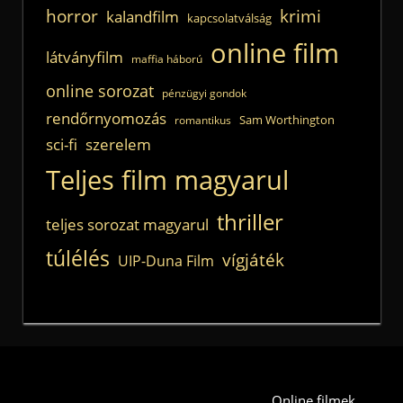
horror
krimi
kalandfilm
kapcsolatválság
online film
látványfilm
maffia háború
online sorozat
pénzügyi gondok
rendőrnyomozás
Sam Worthington
romantikus
sci-fi
szerelem
Teljes film magyarul
thriller
teljes sorozat magyarul
túlélés
vígjáték
UIP-Duna Film
Online filmek