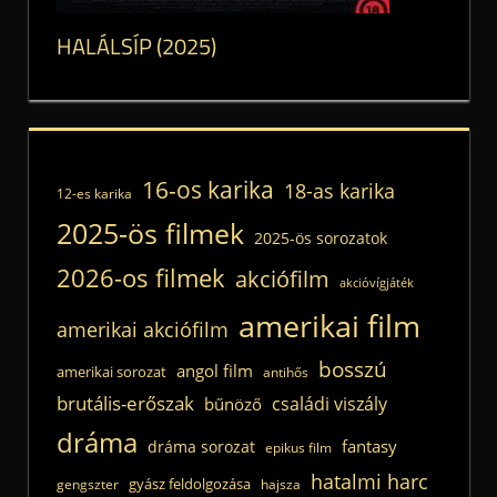
HALÁLSÍP (2025)
16-os karika
18-as karika
12-es karika
2025-ös filmek
2025-ös sorozatok
2026-os filmek
akciófilm
akcióvígjáték
amerikai film
amerikai akciófilm
bosszú
angol film
amerikai sorozat
antihős
brutális-erőszak
családi viszály
bűnöző
dráma
fantasy
dráma sorozat
epikus film
hatalmi harc
gyász feldolgozása
gengszter
hajsza