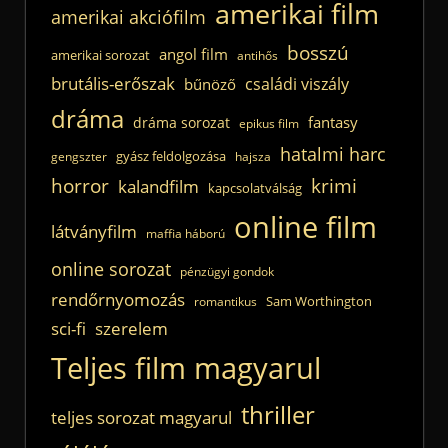
amerikai film
amerikai akciófilm
bosszú
angol film
amerikai sorozat
antihős
brutális-erőszak
családi viszály
bűnöző
dráma
fantasy
dráma sorozat
epikus film
hatalmi harc
gyász feldolgozása
gengszter
hajsza
horror
krimi
kalandfilm
kapcsolatválság
online film
látványfilm
maffia háború
online sorozat
pénzügyi gondok
rendőrnyomozás
Sam Worthington
romantikus
sci-fi
szerelem
Teljes film magyarul
thriller
teljes sorozat magyarul