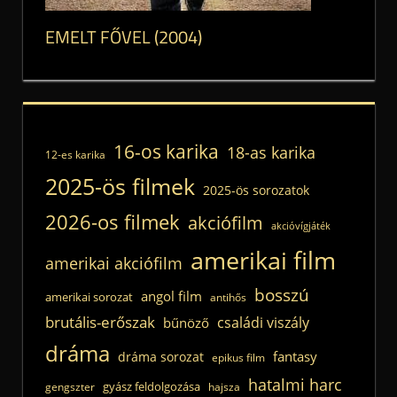
EMELT FŐVEL (2004)
16-os karika
18-as karika
12-es karika
2025-ös filmek
2025-ös sorozatok
2026-os filmek
akciófilm
akcióvígjáték
amerikai film
amerikai akciófilm
bosszú
angol film
amerikai sorozat
antihős
brutális-erőszak
családi viszály
bűnöző
dráma
fantasy
dráma sorozat
epikus film
hatalmi harc
gyász feldolgozása
gengszter
hajsza