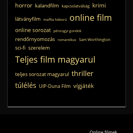
horror
krimi
kalandfilm
kapcsolatválság
online film
látványfilm
maffia háború
online sorozat
pénzügyi gondok
rendőrnyomozás
Sam Worthington
romantikus
sci-fi
szerelem
Teljes film magyarul
thriller
teljes sorozat magyarul
túlélés
vígjáték
UIP-Duna Film
Online filmek